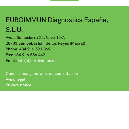
EUROIMMUN Diagnostics España,
S.L.U.
Avda. Somosierra 22, Nave 15-A
28703 San Sebastián de los Reyes (Madrid)
Phone: +34 916 591 369
Fax: +34 916 586 442
Email:
info(at)euroimmun.es
Condiciones generales de contratación
Aviso legal
Privacy notice