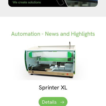
Automation - News and Highlights
EUROLabWorkstation ELISA
Sprinter XL
Details
Details