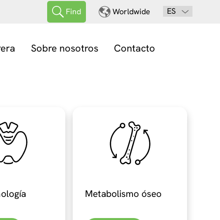
ES
Find
Worldwide
rera
Sobre nosotros
Contacto
ología
Metabolismo óseo