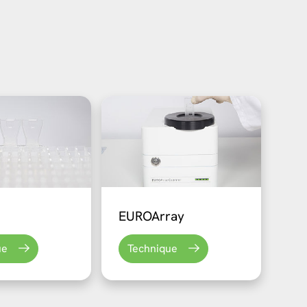
EUROArray
ue
Technique