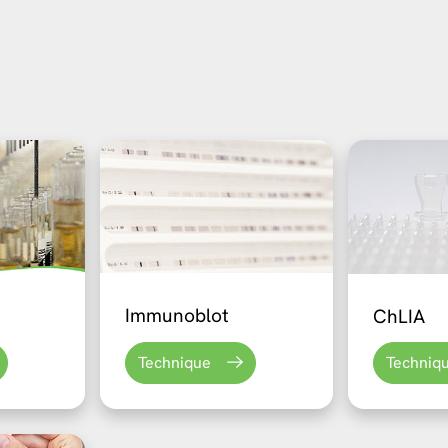
Immunoblot
ChLIA
Technique
Techniq