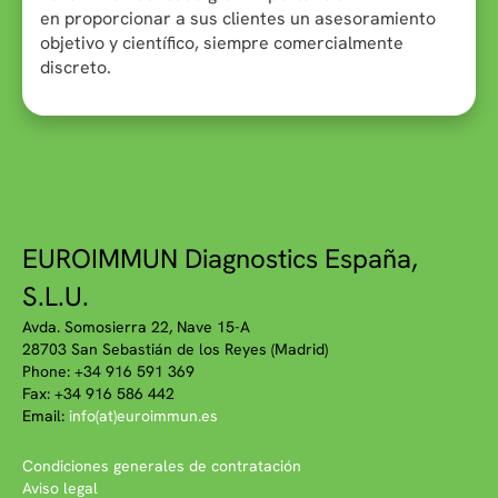
en proporcionar a sus clientes un asesoramiento
objetivo y científico, siempre comercialmente
discreto.
EUROIMMUN Diagnostics España,
S.L.U.
Avda. Somosierra 22, Nave 15-A
28703 San Sebastián de los Reyes (Madrid)
Phone: +34 916 591 369
Fax: +34 916 586 442
Email:
info(at)euroimmun.es
Condiciones generales de contratación
Aviso legal