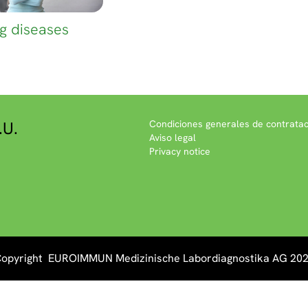
g diseases
.U.
Condiciones generales de contratac
Aviso legal
Privacy notice
opyright EUROIMMUN Medizinische Labordiagnostika AG 20