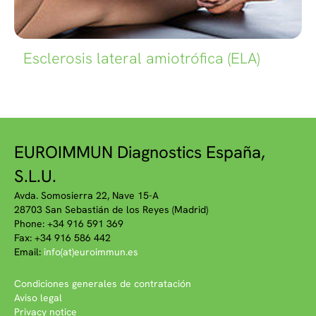
Esclerosis lateral amiotrófica (ELA)
EUROIMMUN Diagnostics España,
S.L.U.
Avda. Somosierra 22, Nave 15-A
28703 San Sebastián de los Reyes (Madrid)
Phone: +34 916 591 369
Fax: +34 916 586 442
Email:
info(at)euroimmun.es
Condiciones generales de contratación
Aviso legal
Privacy notice