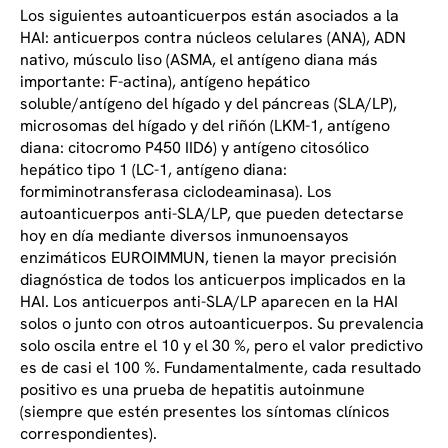
Los siguientes autoanticuerpos están asociados a la
HAI: anticuerpos contra núcleos celulares (ANA), ADN
nativo, músculo liso (ASMA, el antígeno diana más
importante: F-actina), antígeno hepático
soluble/antígeno del hígado y del páncreas (SLA/LP),
microsomas del hígado y del riñón (LKM-1, antígeno
diana: citocromo P450 IID6) y antígeno citosólico
hepático tipo 1 (LC-1, antígeno diana:
formiminotransferasa ciclodeaminasa). Los
autoanticuerpos anti-SLA/LP, que pueden detectarse
hoy en día mediante diversos inmunoensayos
enzimáticos EUROIMMUN, tienen la mayor precisión
diagnóstica de todos los anticuerpos implicados en la
HAI. Los anticuerpos anti-SLA/LP aparecen en la HAI
solos o junto con otros autoanticuerpos. Su prevalencia
solo oscila entre el 10 y el 30 %, pero el valor predictivo
es de casi el 100 %. Fundamentalmente, cada resultado
positivo es una prueba de hepatitis autoinmune
(siempre que estén presentes los síntomas clínicos
correspondientes).