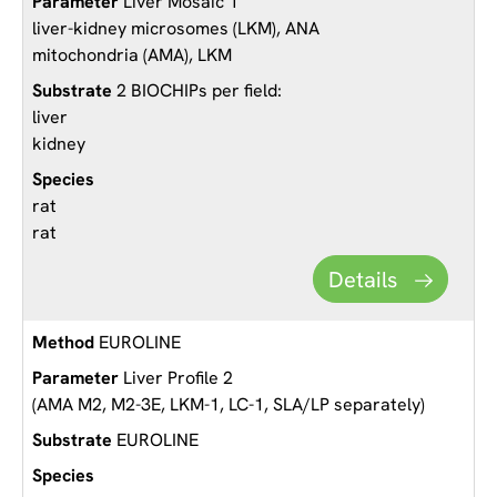
Liver Mosaic 1
liver-kidney microsomes (LKM), ANA
mitochondria (AMA), LKM
2 BIOCHIPs per field:
liver
kidney
rat
rat
Details
EUROLINE
Liver Profile 2
(AMA M2, M2-3E, LKM-1, LC-1, SLA/LP separately)
EUROLINE