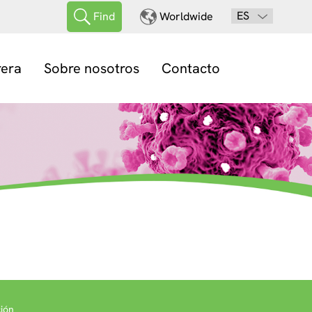
ES
Find
Worldwide
rera
Sobre nosotros
Contacto
ión