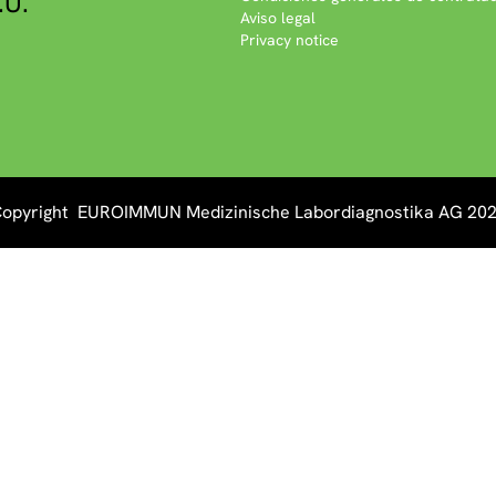
.U.
Aviso legal
Privacy notice
opyright EUROIMMUN Medizinische Labordiagnostika AG 20