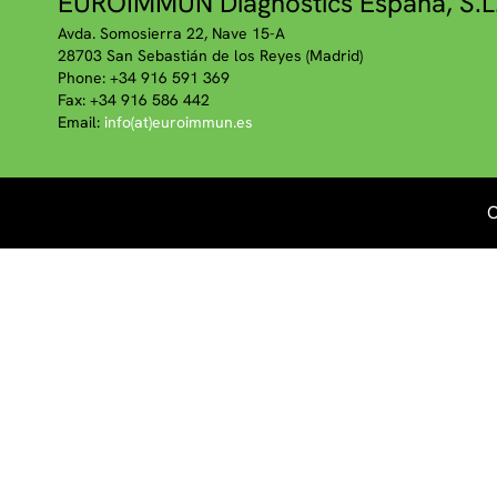
EUROIMMUN Diagnostics España, S.L
Avda. Somosierra 22, Nave 15-A
28703 San Sebastián de los Reyes (Madrid)
Phone: +34 916 591 369
Fax: +34 916 586 442
Email:
info(at)euroimmun.es
C