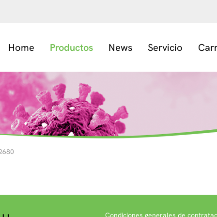
Home
Productos
News
Servicio
Car
2680
Condiciones generales de contratac