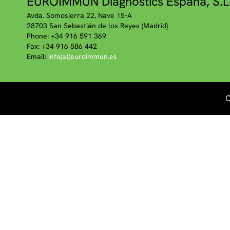
EUROIMMUN Diagnostics España, S.L
Avda. Somosierra 22, Nave 15-A
28703 San Sebastián de los Reyes (Madrid)
Phone: +34 916 591 369
Fax: +34 916 586 442
Email:
info(at)euroimmun.es
C