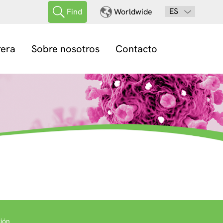
ES
Find
Worldwide
rera
Sobre nosotros
Contacto
ión