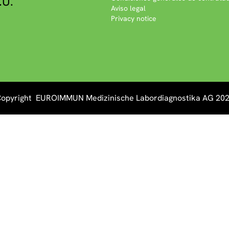
.U.
Aviso legal
Privacy notice
opyright EUROIMMUN Medizinische Labordiagnostika AG 20