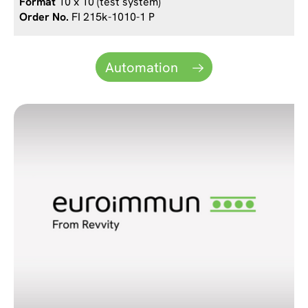
10 x 10 (test system)
FI 215k-1010-1 P
Automation