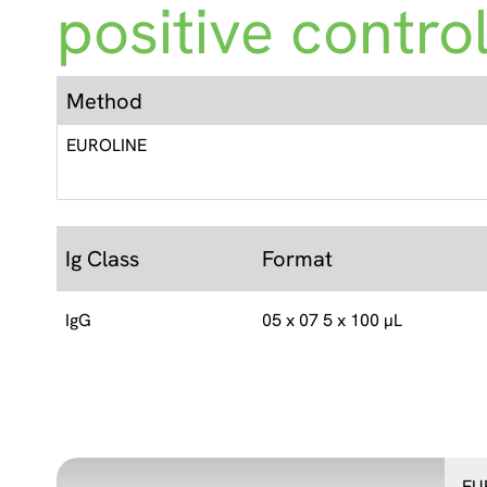
positive contro
Method
EUROLINE
Ig Class
Format
IgG
05 x 07 5 x 100 µL
EU