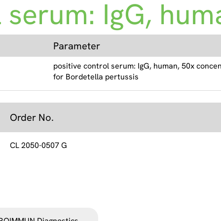
l serum: IgG, huma
Parameter
positive control serum: IgG, human, 50x conce
for Bordetella pertussis
Order No.
CL 2050-0507 G
ROIMMUN Diagnostics