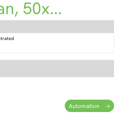
n, 50x...
ntrated
Automation