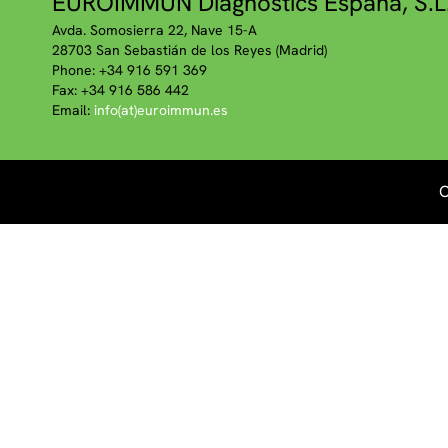
EUROIMMUN Diagnostics España, S.L
Avda. Somosierra 22, Nave 15-A
28703 San Sebastián de los Reyes (Madrid)
Phone: +34 916 591 369
Fax: +34 916 586 442
Email:
info(at)euroimmun.es
C