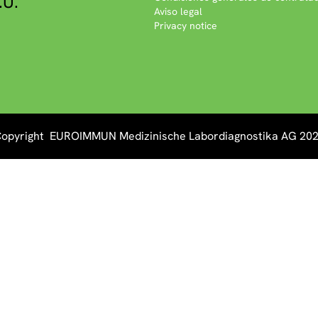
.U.
Aviso legal
Privacy notice
opyright EUROIMMUN Medizinische Labordiagnostika AG 20