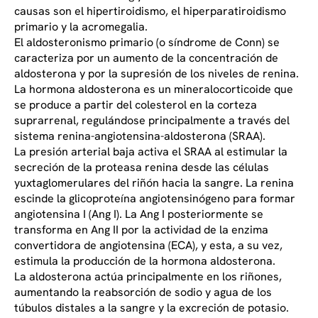
causas son el hipertiroidismo, el hiperparatiroidismo
primario y la acromegalia.
El aldosteronismo primario (o síndrome de Conn) se
caracteriza por un aumento de la concentración de
aldosterona y por la supresión de los niveles de renina.
La hormona aldosterona es un mineralocorticoide que
se produce a partir del colesterol en la corteza
suprarrenal, regulándose principalmente a través del
sistema renina-angiotensina-aldosterona (SRAA).
La presión arterial baja activa el SRAA al estimular la
secreción de la proteasa renina desde las células
yuxtaglomerulares del riñón hacia la sangre. La renina
escinde la glicoproteína angiotensinógeno para formar
angiotensina I (Ang I). La Ang I posteriormente se
transforma en Ang II por la actividad de la enzima
convertidora de angiotensina (ECA), y esta, a su vez,
estimula la producción de la hormona aldosterona.
La aldosterona actúa principalmente en los riñones,
aumentando la reabsorción de sodio y agua de los
túbulos distales a la sangre y la excreción de potasio.