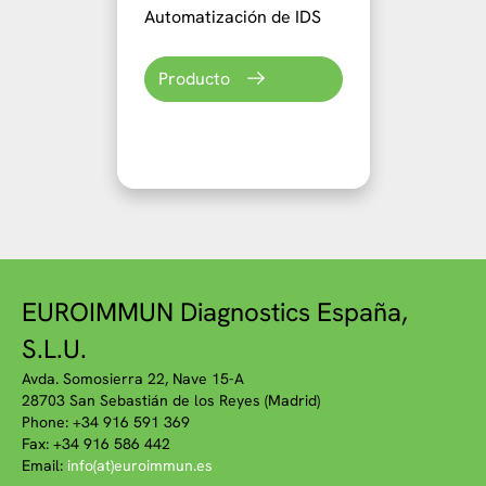
Automatización de IDS
Producto
EUROIMMUN Diagnostics España,
S.L.U.
Avda. Somosierra 22, Nave 15-A
28703 San Sebastián de los Reyes (Madrid)
Phone: +34 916 591 369
Fax: +34 916 586 442
Email:
info(at)euroimmun.es