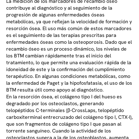
La medición de los marcadores de recambio óseo
contribuye al diagnóstico y al seguimiento de la
progresión de algunas enfermedades óseas
metabólicas, ya que reflejan la velocidad de formación y
resorción ósea. El uso más común de estos marcadores
es el seguimiento de las terapias prescritas para
enfermedades óseas como la osteoporosis. Dado que el
recambio óseo es un proceso dinámico, los niveles de
los BTM cambian rápidamente tras el inicio del
tratamiento, lo que permite una evaluación rápida de la
idoneidad de este y la confirmación del cumplimiento
terapéutico. En algunas condiciones metabólicas, como
la enfermedad de Paget y la hipofosfatasia, el uso de los
BTM resulta útil como apoyo al diagnóstico.
En la resorción ósea, el colágeno tipo I del hueso es
degradado por los osteoclastos, generando
telopéptidos C-terminales (β-CrossLaps, telopéptido
carboxiterminal entrecruzado del colágeno tipo I, CTX-I),
que son fragmentos de colágeno tipo I que pasan al
torrente sanguíneo. Cuando la actividad de los
osteoclastos supera a la de los osteoblastos, aumenta