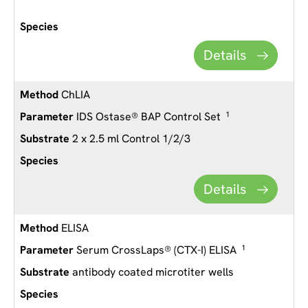
Details
ChLIA
IDS Ostase® BAP Control Set
1
2 x 2.5 ml Control 1/2/3
Details
ELISA
Serum CrossLaps® (CTX-I) ELISA
1
antibody coated microtiter wells