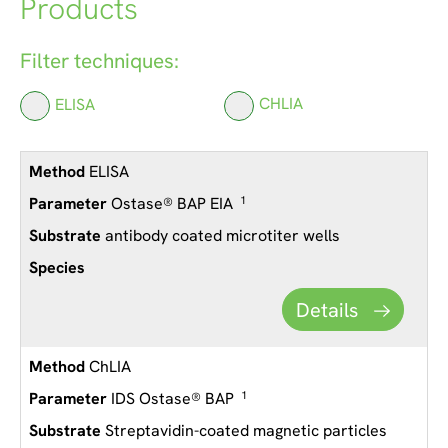
Products
Filter techniques:
ELISA
CHLIA
ELISA
Ostase® BAP EIA
1
antibody coated microtiter wells
Details
ChLIA
IDS Ostase® BAP
1
Streptavidin-coated magnetic particles