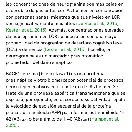
las concentraciones de neurogranina son más bajas en
el cerebro de pacientes con Alzheimer en comparación
con personas sanas, mientras que sus niveles en LCR
son significativamente más altos
(De Vos et al., 2015
;
Kester et al., 2015
). Además, concentraciones elevadas
de neurogranina en LCR se asociaron con una mayor
probabilidad de progresión de deterioro cognitivo leve
(DCL) a demencia
(Kester et al., 2015
). Por ello, la
neurogranina es un marcador presintomático
prometedor del daño sináptico.
BACE1 (enzima β-secretasa 1) es una proteína
presináptica y otro biomarcador potencial de procesos
neurodegenerativos en el contexto del Alzheimer. Se
trata de una proteasa aspártica transmembrana que se
expresa, por ejemplo, en el cerebro. Su actividad regula
la velocidad de escisión secuencial de la proteína
precursora amiloide (APP) para formar beta-amiloide 1-
42 (Aβ
) o beta-amiloide 1-40 (Aβ
) (
Hampel et al.,
1-42
1-40
2020
).