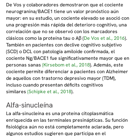
De Vos y colaboradores demostraron que el cociente
neurogranina/BACE1 tiene un valor pronóstico aún
mayor: en su estudio, un cociente elevado se asoció con
una progresión más rápida del deterioro cognitivo, una
correlación que no se observó con los marcadores
clásicos como la proteína tau o Aβ (
De Vos et al., 2016
).
También en pacientes con declive cognitivo subjetivo
(SCD) o DCL con patología amiloide confirmada, el
cociente Ng/BACE1 fue significativamente mayor que en
personas sanas
(Kirsebom et al., 2018
). Además, este
cociente permite diferenciar a pacientes con Alzheimer
de aquellos con trastorno depresivo mayor (TDM),
incluso cuando presentan déficits cognitivos
similares
(Schipke et al., 2018
).
Alfa-sinucleína
La alfa-sinucleína es una proteína citoplasmática
enriquecida en las terminales presinápticas. Su función
fisiológica aún no está completamente aclarada, pero
algunos estudios sugieren que participa en el