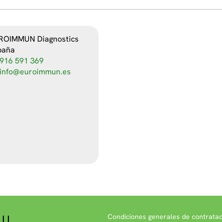
ROIMMUN Diagnostics
paña
916 591 369
info@euroimmun.es
.U.
Condiciones generales de contratac