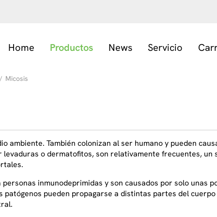
Home
Productos
News
Servicio
Car
/
Micosis
io ambiente. También colonizan al ser humano y pueden causa
or levaduras o dermatofitos, son relativamente frecuentes, un 
rtales.
n a personas inmunodeprimidas y son causados por solo unas 
 patógenos pueden propagarse a distintas partes del cuerpo h
ral.