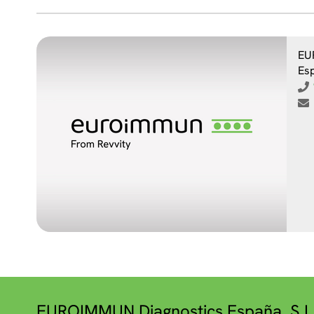
EU
Es
EUROIMMUN Diagnostics España, S.L