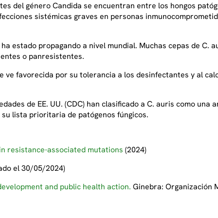
antes del género Candida se encuentran entre los hongos p
ecciones sistémicas graves en personas inmunocomprometidas: 
e ha estado propagando a nivel mundial. Muchas cepas de C. a
tentes o panresistentes.
 ve favorecida por su tolerancia a los desinfectantes y al calo
edades de EE. UU. (CDC) han clasificado a C. auris como una a
 su lista prioritaria de patógenos fúngicos.
din resistance-associated mutations
(2024)
ado el 30/05/2024)
development and public health action.
Ginebra: Organización M